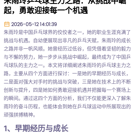
朱雨玲乒乓球主力之路：从挑战中崛
起，勇敢迎接每一个机遇
2026-05-12 14:01:39
朱雨玲是中国乒乓球界的佼佼者之一，她的职业生涯充满了
挑战与机遇。自幼便展现出非凡的乒乓天赋，朱雨玲的成长
之路并非一帆风顺。她曾经历过低谷，但凭借着坚韧的毅力
与不懈的努力，她一步步从挑战中崛起，最终成为了中国乒
乓球队的主力之一。本文将详细阐述朱雨玲的乒乓球主力之
路，主要从四个方面进行探讨：一是她的早期经历与成长，
二是面对强大对手时的挑战与突破，三是她在技术上的不断
创新与提升，四是她如何勇敢迎接机遇并把握每一个赛场上
的瞬间。通过这四个方面的分析，我们不仅能更深入了解朱
雨玲的奋斗历程，也能体会到她在乒乓球运动中所展现出的
顽强拼搏精神。
1、早期经历与成长