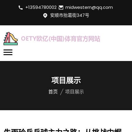
+13594780002
midwestern@qq.com
安顺市抬葛街347号
项目展示
首页
项目展示