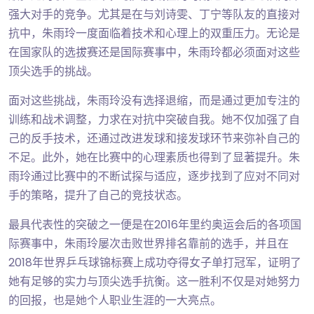
强大对手的竞争。尤其是在与刘诗雯、丁宁等队友的直接对
抗中，朱雨玲一度面临着技术和心理上的双重压力。无论是
在国家队的选拔赛还是国际赛事中，朱雨玲都必须面对这些
顶尖选手的挑战。
面对这些挑战，朱雨玲没有选择退缩，而是通过更加专注的
训练和战术调整，力求在对抗中突破自我。她不仅加强了自
己的反手技术，还通过改进发球和接发球环节来弥补自己的
不足。此外，她在比赛中的心理素质也得到了显著提升。朱
雨玲通过比赛中的不断试探与适应，逐步找到了应对不同对
手的策略，提升了自己的竞技状态。
最具代表性的突破之一便是在2016年里约奥运会后的各项国
际赛事中，朱雨玲屡次击败世界排名靠前的选手，并且在
2018年世界乒乓球锦标赛上成功夺得女子单打冠军，证明了
她有足够的实力与顶尖选手抗衡。这一胜利不仅是对她努力
的回报，也是她个人职业生涯的一大亮点。