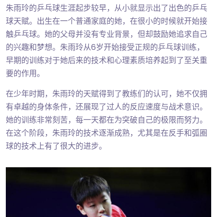
朱雨玲的乒乓球生涯起步较早，从小就显示出了出色的乒乓
球天赋。出生在一个普通家庭的她，在很小的时候就开始接
触乒乓球。她的父母并没有专业背景，但却鼓励她追求自己
的兴趣和梦想。朱雨玲从6岁开始接受正规的乒乓球训练，
早期的训练对于她后来的技术和心理素质培养起到了至关重
要的作用。
在少年时期，朱雨玲的天赋得到了教练们的认可，她不仅拥
有卓越的身体条件，还展现了过人的反应速度与战术意识。
她的训练非常刻苦，每一天都在为突破自己的极限而努力。
在这个阶段，朱雨玲的技术逐渐成熟，尤其是在反手和弧圈
球的技术上有了很大的进步。