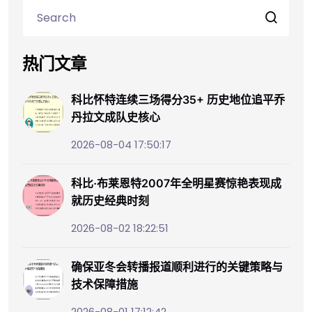
热门文章
科比怀特连续三场得分35+ 历史地位追平乔
丹拉文成队史核心
2026-08-04 17:50:17
科比·布莱恩特2007年全明星赛惊艳表现成
就历史经典时刻
2026-08-02 18:22:51
确保亚冬会转播报道顺利进行的关键策略与
技术保障措施
2026-08-01 17:12:42