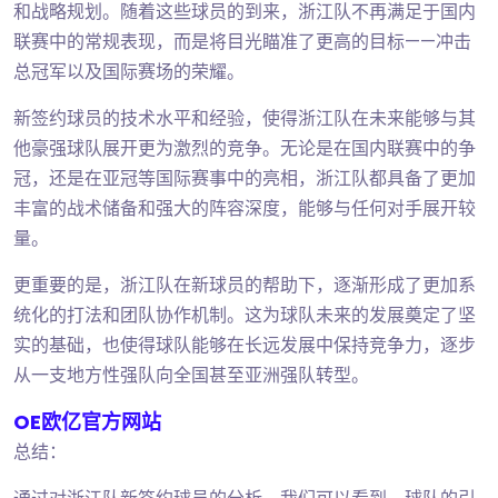
和战略规划。随着这些球员的到来，浙江队不再满足于国内
联赛中的常规表现，而是将目光瞄准了更高的目标——冲击
总冠军以及国际赛场的荣耀。
新签约球员的技术水平和经验，使得浙江队在未来能够与其
他豪强球队展开更为激烈的竞争。无论是在国内联赛中的争
冠，还是在亚冠等国际赛事中的亮相，浙江队都具备了更加
丰富的战术储备和强大的阵容深度，能够与任何对手展开较
量。
更重要的是，浙江队在新球员的帮助下，逐渐形成了更加系
统化的打法和团队协作机制。这为球队未来的发展奠定了坚
实的基础，也使得球队能够在长远发展中保持竞争力，逐步
从一支地方性强队向全国甚至亚洲强队转型。
OE欧亿官方网站
总结：