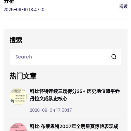
分析
阅读
2025-09-10 13:47:10
搜索
热门文章
科比怀特连续三场得分35+ 历史地位追平乔
丹拉文成队史核心
2026-08-04 17:50:17
科比·布莱恩特2007年全明星赛惊艳表现成