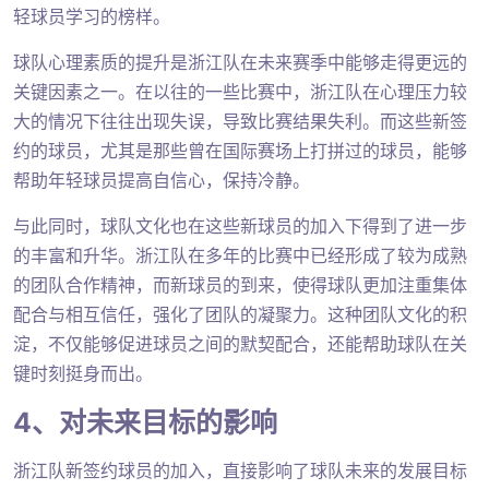
轻球员学习的榜样。
球队心理素质的提升是浙江队在未来赛季中能够走得更远的
关键因素之一。在以往的一些比赛中，浙江队在心理压力较
大的情况下往往出现失误，导致比赛结果失利。而这些新签
约的球员，尤其是那些曾在国际赛场上打拼过的球员，能够
帮助年轻球员提高自信心，保持冷静。
与此同时，球队文化也在这些新球员的加入下得到了进一步
的丰富和升华。浙江队在多年的比赛中已经形成了较为成熟
的团队合作精神，而新球员的到来，使得球队更加注重集体
配合与相互信任，强化了团队的凝聚力。这种团队文化的积
淀，不仅能够促进球员之间的默契配合，还能帮助球队在关
键时刻挺身而出。
4、对未来目标的影响
浙江队新签约球员的加入，直接影响了球队未来的发展目标