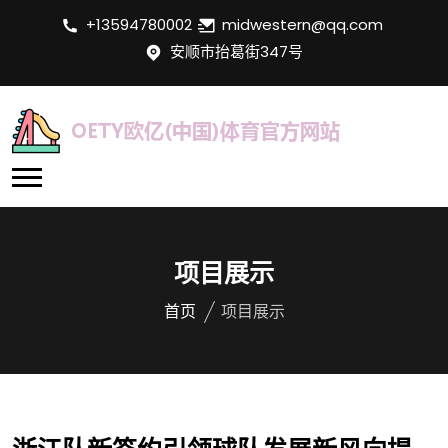
+13594780002
midwestern@qq.com
安顺市抬葛街347号
项目展示
首页
项目展示