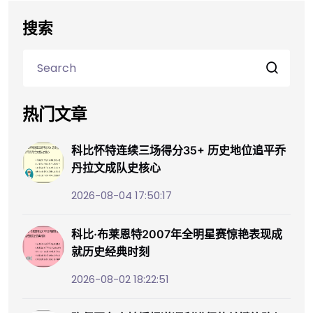
搜索
热门文章
科比怀特连续三场得分35+ 历史地位追平乔
丹拉文成队史核心
2026-08-04 17:50:17
科比·布莱恩特2007年全明星赛惊艳表现成
就历史经典时刻
2026-08-02 18:22:51