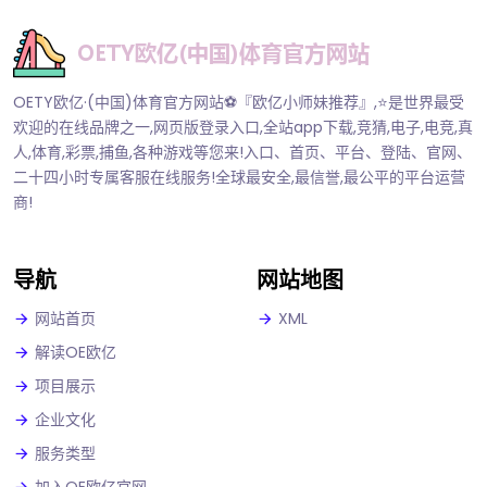
OETY欧亿·(中国)体育官方网站⚽️『欧亿小师妹推荐』,⭐️是世界最受
欢迎的在线品牌之一,网页版登录入口,全站app下载,竞猜,电子,电竞,真
人,体育,彩票,捕鱼,各种游戏等您来!入口、首页、平台、登陆、官网、
二十四小时专属客服在线服务!全球最安全,最信誉,最公平的平台运营
商!
导航
网站地图
网站首页
XML
解读OE欧亿
项目展示
企业文化
服务类型
加入OE欧亿官网