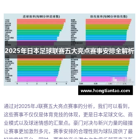
通过对2025年J联赛五大亮点赛事的分析，我们可以看到，
这些赛事不仅仅是体育竞技的体现，更是日本足球文化、商
业模式以及球迷情感的汇聚点。豪门对决与新兴力量的碰撞
让赛事更加激烈多元，赛季安排的合理性则为球队提供了最