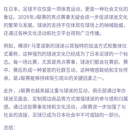
在日本，足球不仅仅是一项体育运动，更是一种社会文化的
象征。2025年J联赛的亮点赛事无疑会进一步促进球迷文化
的繁荣与发展。球迷的支持不仅体现在球场上的呐喊助威，
还通过各种文化活动和社交平台得到广泛传播。
例如，横滨F·马里诺斯的球迷以其独特的加油方式和集体仪
式著称，这种强烈的球迷文化已经成为了日本足球的一个标
志。每一场比赛，尤其是亮点赛事，球迷们都会在赛前、赛
中、赛后形成一种紧密的社群互动，这种情感联结和文化传
承，是J联赛能够持续吸引观众的关键因素之一。
此外，J联赛也越来越注重与球迷的互动，俱乐部通过举办
球迷见面会、定制周边商品等方式增强球迷的参与感和归属
感。通过这些赛事安排和文化活动，J联赛进一步加强了与
社会的连接，足球已成为日本社会中不可或缺的一部分。
总结：