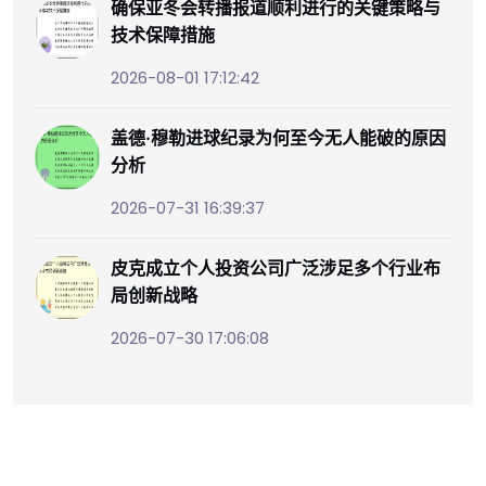
确保亚冬会转播报道顺利进行的关键策略与
技术保障措施
2026-08-01 17:12:42
盖德·穆勒进球纪录为何至今无人能破的原因
分析
2026-07-31 16:39:37
皮克成立个人投资公司广泛涉足多个行业布
局创新战略
2026-07-30 17:06:08