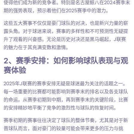
使得他们成为新的竞争者。特别是名古屋鲸八在2024赛季末
期的强势表现，预示着他们在2025赛季中的潜力。
这些五大赛事不仅仅是豪门球队的对决，也是新兴力量的崭
露头角。对于球迷来说，赛事的多样性和不可预测性无疑提
升了观看的兴奋感。无论是历史对决还是黑马崛起，J联赛
的魅力在于其充满变数和激情。
2、赛季安排：如何影响球队表现与观
赛体验
2025年J联赛的赛季安排无疑是球迷最为关注的话题之一。
每一场重要的比赛都可能影响到赛季末的排名以及各支球队
的命运。从赛季初期到中期，再到赛季末的关键阶段，比赛
的安排精妙地平衡了竞争的激烈性与球队的恢复时间。
赛季初期的赛事往往决定了球队的整体节奏，尤其是对于新
晋球队而言，面对豪门的较量可能会带来更多的压力与挑