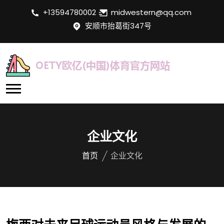
+13594780002
midwestern@qq.com
安顺市抬葛街347号
企业文化
首页
企业文化