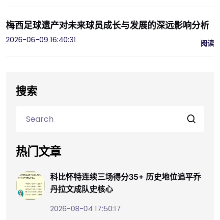
梅西足球遗产对未来球员成长与发展的深远影响分析
2026-06-09 16:40:31
阅读
搜索
热门文章
科比怀特连续三场得分35+ 历史地位追平乔
丹拉文成队史核心
2026-08-04 17:50:17