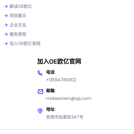
解读OE欧亿
项目展示
企业文化
服务类型
加入OE欧亿官网
加入OE欧亿官网
电话:
+13594780002
邮箱:
midwestern@qq.com
地址:
安顺市抬葛街347号