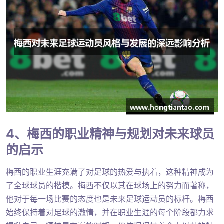
4、梅西的职业精神与规划对未来球员
的启示
梅西的职业生涯充满了对足球的热爱与执着，这种精神成为
了全球球员的楷模。梅西不仅以其在球场上的努力而著称，
他对于每一场比赛的态度也是未来足球运动员的标杆。梅西
始终保持着对足球的激情，并在职业生涯的每个阶段都力求