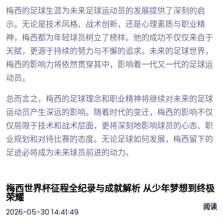
梅西的足球生涯为未来足球运动员的发展提供了深刻的启
示。无论是技术风格、战术创新，还是心理素质与职业精
神，梅西都为年轻球员树立了榜样。他的成功不仅仅来自于
天赋，更源于持续的努力与不懈的追求。未来的足球世界，
梅西的影响力将依然贯穿其中，影响着一代又一代的足球运
动员。
总而言之，梅西的足球理念和职业精神将继续对未来的足球
运动员产生深远的影响。随着时代的变迁，梅西的影响不仅
仅局限于技术和战术层面，更将深刻地影响球员的心态、职
业规划和对待比赛的态度。无论足球如何发展，梅西留下的
足迹必将成为未来球员前进的动力。
梅西世界杯征程全纪录与成就解析 从少年梦想到终极
荣耀
阅读
2026-05-30 14:41:49