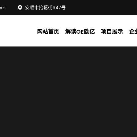
com
安顺市抬葛街347号
网站首页
解读OE欧亿
项目展示
企