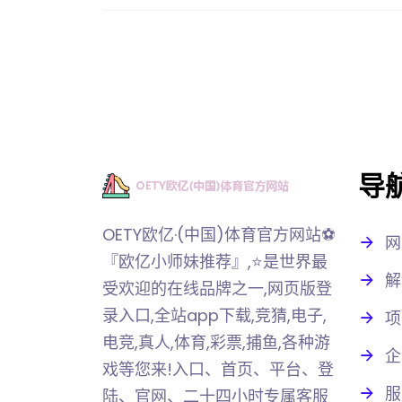
导
OETY欧亿·(中国)体育官方网站⚽️
网
『欧亿小师妹推荐』,⭐️是世界最
解
受欢迎的在线品牌之一,网页版登
录入口,全站app下载,竞猜,电子,
项
电竞,真人,体育,彩票,捕鱼,各种游
企
戏等您来!入口、首页、平台、登
服
陆、官网、二十四小时专属客服