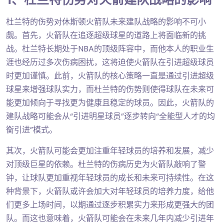
杜兰特的伤势对休斯顿火箭队未来建队战略的影响不可小
觑。首先，火箭队在追逐超级球星的道路上将面临新的挑
战。杜兰特长期处于NBA的顶级阵容中，而他本人的职业生
涯也经历过多次伤病困扰，这将迫使火箭队在引进超级球员
时更加谨慎。此前，火箭队的核心策略一直是通过引进超级
球星来增强球队实力，而杜兰特的伤势则使得球队在未来可
能更加倾向于寻找更为健康且稳定的球员。因此，火箭队的
建队战略可能会从“引进明星球员”逐步转向“全能型人才的均
衡引进”模式。
其次，火箭队可能会更加注重年轻球员的培养和发展，减少
对顶级巨星的依赖。杜兰特的伤病历史为火箭队敲响了警
钟，让球队更加重视年轻球员的成长和未来可持续性。在这
种背景下，火箭队或许会加大对年轻球员的培养力度，给他
们更多上场时间，以期通过逐步积累实力来形成更强大的团
队。而这也意味着，火箭队可能会在未来几年内减少引进年