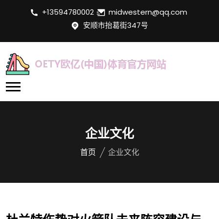
+13594780002
midwestern@qq.com
安顺市抬葛街347号
企业文化
首页
企业文化