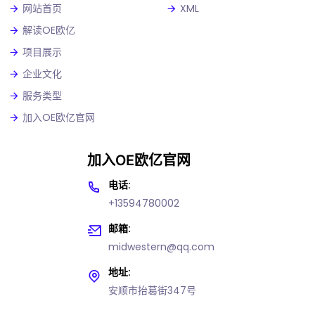
网站首页
XML
解读OE欧亿
项目展示
企业文化
服务类型
加入OE欧亿官网
加入OE欧亿官网
电话:
+13594780002
邮箱:
midwestern@qq.com
地址:
安顺市抬葛街347号