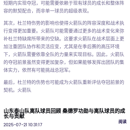
短期内实现夺冠，可能需要依赖于现有球员的成长和整体阵
容的默契配合，而非单一球员的超级表现。
其次，杜兰特伤势的影响也使得火箭队的阵容深度和战术执
行变得更加重要。火箭队可能需要通过更多的战术变化来弥
补杜兰特缺席所带来的空缺。这要求火箭队在战术层面上更
加注重团队协作和灵活应变，尤其是在季后赛的高压环境
下，火箭队需要依靠全队的力量来实现目标。因此，火箭队
的夺冠前景虽然变得更加复杂，但如果能够发挥出团队的集
体实力，依然有可能挑战总冠军。
最后，杜兰特的伤势也可能成为火箭队重新评估夺冠前景的
契机。火箭队
山东泰山队离队球员回顾 桑德罗功勋与离队球员的成
长与贡献
阅读
2025-07-21 10:31:17