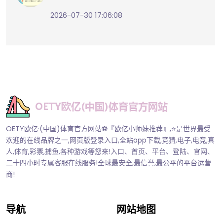
2026-07-30 17:06:08
OETY欧亿·(中国)体育官方网站⚽️『欧亿小师妹推荐』,⭐️是世界最受
欢迎的在线品牌之一,网页版登录入口,全站app下载,竞猜,电子,电竞,真
人,体育,彩票,捕鱼,各种游戏等您来!入口、首页、平台、登陆、官网、
二十四小时专属客服在线服务!全球最安全,最信誉,最公平的平台运营
商!
导航
网站地图