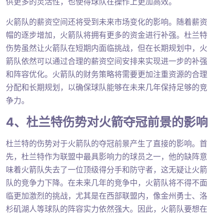
供更多的灵活性，也使得球队在操作上更加高效。
火箭队的薪资空间还将受到未来市场变化的影响。随着薪资
帽的逐步增加，火箭队将拥有更多的资金进行补强。杜兰特
伤势虽然让火箭队在短期内面临挑战，但在长期规划中，火
箭队依然可以通过合理的薪资空间安排来实现进一步的补强
和阵容优化。火箭队的财务策略将需要更加注重资源的合理
分配和长期规划，以确保球队能够在未来几年保持足够的竞
争力。
4、杜兰特伤势对火箭夺冠前景的影响
杜兰特的伤势对于火箭队的夺冠前景产生了直接的影响。首
先，杜兰特作为联盟中最具影响力的球员之一，他的缺阵意
味着火箭队失去了一位顶级得分手和防守者，这无疑让火箭
队的竞争力下降。在未来几年的竞争中，火箭队将不得不面
临更加激烈的挑战，尤其是在西部联盟内，像金州勇士、洛
杉矶湖人等球队的阵容实力依然强大。因此，火箭队要想在