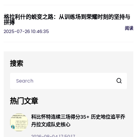
格拉利什的蜕变之路：从训练场到荣耀时刻的坚持与
拼搏
阅读
2025-07-26 10:46:35
搜索
热门文章
科比怀特连续三场得分35+ 历史地位追平乔
丹拉文成队史核心
2026-08-04 17:50:17